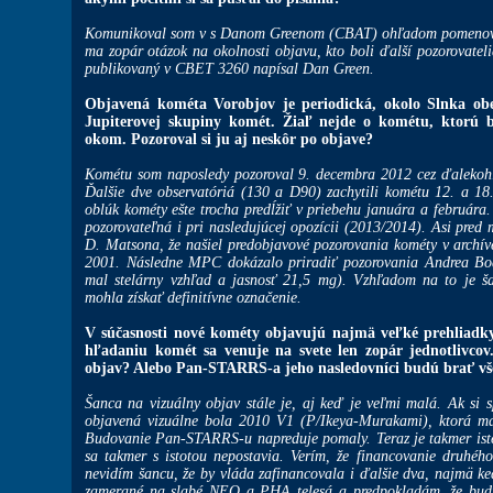
Komunikoval som v s Danom Greenom (CBAT) ohľadom pomenovan
ma zopár otázok na okolnosti objavu, kto boli ďalší pozorovatel
publikovaný v CBET 3260 napísal Dan Green.
Objavená kométa Vorobjov je periodická, okolo Slnka ob
Jupiterovej skupiny komét. Žiaľ nejde o kométu, ktorú
okom. Pozoroval si ju aj neskôr po objave?
Kométu som naposledy pozoroval 9. decembra 2012 cez ďalekohľ
Ďalšie dve observatóriá (130 a D90) zachytili kométu 12. a 1
oblúk kométy ešte trocha predĺžiť v priebehu januára a február
pozorovateľná i pri nasledujúcej opozícii (2013/2014). Asi pre
D. Matsona, že našiel predobjavové pozorovania kométy v arch
2001. Následne MPC dokázalo priradiť pozorovania Andrea Boa
mal stelárny vzhľad a jasnosť 21,5 mg). Vzhľadom na to je š
mohla získať definitívne označenie.
V súčasnosti nové kométy objavujú najmä veľké prehliadk
hľadaniu komét sa venuje na svete len zopár jednotlivcov.
objav? Alebo Pan-STARRS-a jeho nasledovníci budú brať vš
Šanca na vizuálny objav stále je, aj keď je veľmi malá. Ak si
objavená vizuálne bola 2010 V1 (P/Ikeya-Murakami), ktorá ma
Budovanie Pan-STARRS-u napreduje pomaly. Teraz je takmer isté
sa takmer s istotou nepostavia. Verím, že financovanie druhéh
nevidím šancu, že by vláda zafinancovala i ďalšie dva, najmä 
zamerané na slabé NEO a PHA telesá a predpokladám, že budú