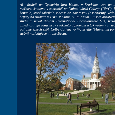
Ako druhák na Gymnáziu Jura Hronca v Bratislave som na ná
možnosti študovať v zahraničí na United World College (UWC). Pr
konanie, ktoré zahŕňalo viacero druhov testov (osobnostný, ved
prijatý na štúdium v UWC v Duine, v Taliansku. Tu som absolvova
štúdií a získal diplom International Baccalaureate (IB, bakal
uprednostňujú záujemcov s takýmto diplomom a tak vedomý si svoj
päť amerických škôl. Colby College vo Waterville (Maine) mi po
strávil nasledujúce 4 roky života.