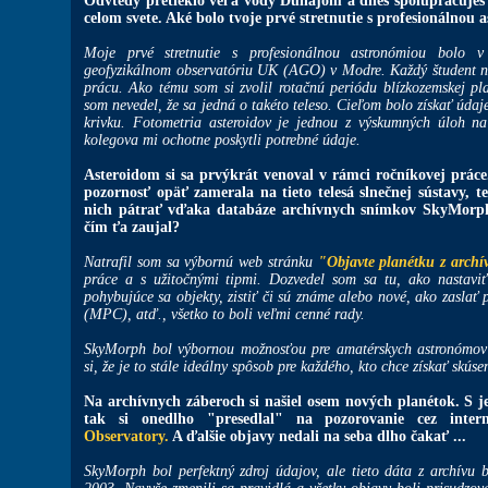
Odvtedy pretieklo veľa vody Dunajom a dnes spolupracuješ
celom svete. Aké bolo tvoje prvé stretnutie s profesionálnou
Moje prvé stretnutie s profesionálnou astronómiou bolo
geofyzikálnom observatóriu UK (AGO) v Modre. Každý študent 
prácu. Ako tému som si zvolil rotačnú periódu blízkozemskej p
som nevedel, že sa jedná o takéto teleso. Cieľom bolo získať údaj
krivku. Fotometria asteroidov je jednou z výskumných úloh 
kolegova mi ochotne poskytli potrebné údaje.
Asteroidom si sa prvýkrát venoval v rámci ročníkovej práce
pozornosť opäť zamerala na tieto telesá slnečnej sústavy, te
nich pátrať vďaka databáze archívnych snímkov SkyMorph.
čím ťa zaujal?
Natrafil som sa výbornú web stránku
"Objavte planétku z arch
práce a s užitočnými tipmi. Dozvedel som sa tu, ako nastaviť 
pohybujúce sa objekty, zistiť či sú známe alebo nové, ako zasla
(MPC), atď., všetko to boli veľmi cenné rady.
SkyMorph bol výbornou možnosťou pre amatérskych astronómov 
si, že je to stále ideálny spôsob pre každého, kto chce získať skú
Na archívnych záberoch si našiel osem nových planétok. S je
tak si onedlho "presedlal" na pozorovanie cez inte
Observatory.
A ďalšie objavy nedali na seba dlho čakať ...
SkyMorph bol perfektný zdroj údajov, ale tieto dáta z archívu b