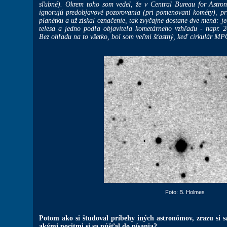
sľubné). Okrem toho som vedel, že v Central Bureau for Astro
ignorujú predobjavové pozorovania (pri pomenovaní kométy), pr
planétku a už získal označenie, tak zvyčajne dostane dve mená: j
telesa a jedno podľa objaviteľa kometárneho vzhľadu - napr. 
Bez ohľadu na to všetko, bol som veľmi šťastný, keď cirkulár MPC
Foto: B. Holmes
Potom ako si študoval príbehy iných astronómov, zrazu si 
akými pocitmi si sa púšťal do písania?