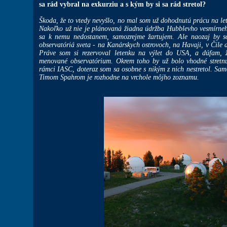
sa rád vybral na exkurziu a s kým by si sa rád stretol?
Škoda, že to vtedy nevyšlo, no mal som už dohodnutú prácu na le
Nakoľko už nie je plánovaná žiadna údržba Hubblevho vesmírne
sa k nemu nedostanem, samozrejme žartujem. Ale naozaj by som
observatóriá sveta - na Kanárskych ostrovoch, na Havaji, v Čile
Práve som si rezervoval letenku na výlet do USA, a dúfam, ž
menované observatórium. Okrem toho by už bolo vhodné stretnu
rámci IASC, doteraz som sa osobne s nikým z nich nestretol. Sam
Timom Spahrom je rozhodne na vrchole môjho zoznamu.