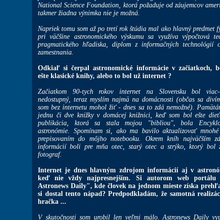
National Science Foundation, ktorá požaduje od záujemcov americ
takmer žiadna výnimka nie je možná.
Napriek tomu som až po tretí rok štúdia mal ako hlavný predmet f
pri väčšine astronomického výskumu sa využíva výpočtová t
pragmatického hľadiska, diplom z informačných technológií o
zamestnania.
Odkiaľ si čerpal astronomické informácie v začiatkoch, b
ešte klasické knihy, alebo to bol už internet ?
Začiatkom 90-tych rokov internet na Slovensku bol viac-
nedostupný, teraz myslím najmä na domácnosti (občas sa diví
som bez internetu mohol žiť - dnes sa to zdá nemožné). Pamätá
jednu či dve knižky v domácej knižnici, keď som bol ešte dieť
publikácia, ktorá sa stala mojou "bibliou", bola Encyklo
astronómie. Spomínam si, ako ma bavilo aktualizovať mnohé
prepisovaním do môjho notebooku. Okrem kníh najväčším zd
informácií boli pre mňa otec, starý otec a strýko, ktorý bol
fotograf.
Internet je dnes hlavným zdrojom informácií aj v astronó
keď nie vždy najpresnejším. Si autorom web portálu
Astronews Daily", kde človek na jednom mieste získa prehľ
si dostal tento nápad? Predpodkladám, že samotná realizá
hračka ...
V skutočnosti som urobil len veľmi málo. Astronews Daily využ