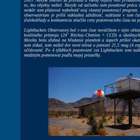
2003. Navyše zmenili sa pravidlá a všetky objavy boli prisudz
to, kto objekty našiel. Navyše od začiatku som považoval prácu 
neskôr som plánoval rozbehnúť svoj vlastný pozorovací program. 
observatórium je príliš nákladná záležitosť, našťastie v tom ča
ďalekohľady a konkurencia stlačila ceny pozorovacieho času na pr
Lightbuckets Observatory bol v tom čase nováčikom v tejto obla
kvalitného prístroja (24" Ritchey-Chretien + CCD) a ideálny
Mexiku bola sľubná na hľadanie planétok a úspech prišiel oka
som získal, som našiel dve nové telesá o jasnosti 21,5 mag (4 e
očíslované. Po 4 týždňoch pozorovaní cez Lightbuckets som naš
medzitým pomenoval podľa mojej priateľky.