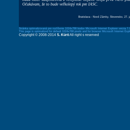
Očakávam, že to bude veľkolepý rok pre IASC.
Bratislava - Nové Zámky, Slovensko, 27. j
Stránka optimalizovaná pre rozlíšenie 1024x768 bodov Microsoft Internet Explorer verzia 7.
This page is optimalized for default 1024x768 pixels and for browser Microsoft Internet Expl
Copyright © 2008-2014
S. Kürti
All right s reserved