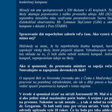
konkrétnej kampane.
Minulý rok sme spolupracovali s 500 školami v 45 krajinách. Ni
školy skúmajú pozorovania z nášho prvotného zdroja ARI (H2
septembra minulého roka využívame prostredníctvom Sierra St
ďalekohľad observatória Mt. Lemmon SkyCenter (G84) a okr
kampane s dátami z Pan-STARRS.
Spracovanie dát nepochybne zaberie veľa času. Ako vyzerá
mimo nej?
Málokedy sa stane, že by neprebiehala žiadna kampaň, har
uspokojiť všetky školy, ktoré prejavili záujem. Vyhodnocujem no
bez ohľadu na to, či beží alebo nebeží niektorá kampaň. Jedin
kampaň, nepreposielam údaje na školy.
Ako si spomenul, do prezerania snímkov sa zapája ročne
Neuvažujete so zapojením slovenských škôl?
O zapojení škôl zo Slovenska (rovnako ako z Česka a Maďarska)
pracovať na potrebnej infraštruktúre, ale ide o dlhý proces a b
vedieť spustiť pozorovaciu kampaň v tomto regióne.
V úvode si spomínal účasť na súťaži Astrosoutěž 99. Mal si 
si ako jediný získal maximálny počet bodov. A zrejme i po p
na prvensto. Nakoniec sa tak nestalo ... a tak si nebol na ex
dr. Grygarom. To boli totiž ceny pre víťaza súťaže. Vtedy by
odvtedy uplynulo vyše 10 rokov. Čo by bolo pre teba adek