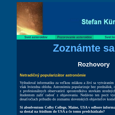
Svet asteroidov
Pozorovanie asteroidov
Svet k
Zoznámte sa 
Rozhovory
Netradičný popularizátor astronómie
Vyštudoval informatiku za veľkou mlákou a živí sa vytváraním 
však hviezdna obloha. Astronómiu popularizuje bez prednášok,
z profesionálnych observatórií sprostredkúva stovkám stredný
študentom zažiť radosť z objavovania. Nedávno ten pocit vy
desaťročiach pribudlo do zoznamu slovenských objaviteľov kom
Si absolventom Colby College, Maine, USA v odbore informat
sa dostal na štúdium do USA a čo tomu predchádzalo?