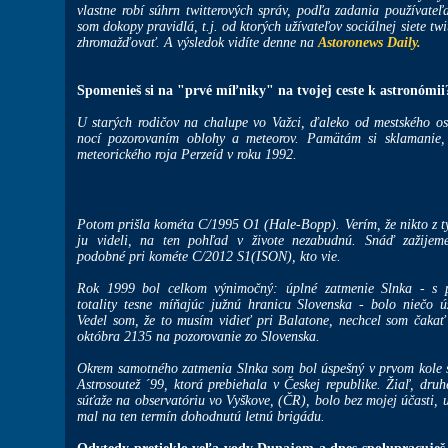
vlastne robí súhrn twitterových správ, podľa zadania používate
som dokopy pravidlá, t.j. od ktorých užívateľov sociálnej siete tw
zhromažďovať. A výsledok vidíte denne na
Astoronews Daily.
Spomenieš si na "prvé míľniky" na tvojej ceste k astronómii
U starých rodičov na chalupe vo Važci, ďaleko od mestského os
nocí pozorovaním oblohy a meteorov. Pamätám si sklamanie
meteorického roja Perzeíd v roku 1992.
Potom prišla kométa C/1995 O1 (Hale-Bopp). Verím, že nikto z t
ju videli, na ten pohľad v živote nezabudnú. Snáď zažijem
podobné pri kométe C/2012 S1(ISON), kto vie.
Rok 1999 bol celkom výnimočný: úplné zatmenie Slnka - s 
totality tesne míňajúc južnú hranicu Slovenska - bolo niečo ú
Vedel som, že to musím vidieť pri Balatone, nechcel som čakať
októbra 2135 na pozorovanie zo Slovenska.
Okrem samotného zatmenia Slnka som bol úspešný v prvom kole 
Astrosoutež ´99, ktorá prebiehala v Českej republike. Žiaľ, druh
súťaže na observatóriu vo Vyškove, (ČR), bolo bez mojej účasti, 
mal na ten termín dohodnutú letnú brigádu.