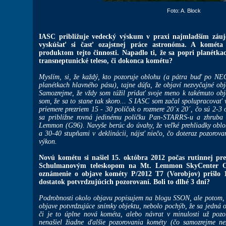
Foto: A. Block
IASC približuje vedecký výskum v praxi najmladším zá
vyskúšať si časť ozajstnej práce astronóma. A kométa
produktom tejto činnosti. Napadlo ti, že sa popri planétka
transneptunické teleso, či dokonca kométu?
Myslím, si, že každý, kto pozoruje oblohu (a pátra buď po NE
planétkach hlavného pásu), tajne dúfa, že objaví nezvyčajné o
Samozrejme, že vždy som túžil pridať svoje meno k takémuto ob
som, že sa to stane tak skoro... S IASC som začal spolupracovať
priemere prezriem 15 - 30 políčok o rozmere 20´x 20´, čo sú 2-3
sa približne rovná jedinému políčku Pan-STARRS-u a zhruba 
Lemmon (G96). Navyše berúc do úvahy, že veľké prehliadky oblo
a 30-40 stupňami v deklinácii, nájsť niečo, čo doteraz pozorova
výkon.
Novú kométu si našiel 15. októbra 2012 počas rutinnej pr
Schulmanovým teleskopom na Mt. Lemmon SkyCenter Obs
oznámenie o objave kométy P/2012 T7 (Vorobjov) prišlo 
dostatok potvrdzujúcich pozorovaní. Boli to dlhé 3 dni?
Podrobnosti okolo objavu popisujem na blogu SSON, ale potom,
objave potvrdzujúce snímky objektu, nebolo pochýb, že sa jedná 
či je to úplne nová kométa, alebo návrat v minulosti už pozo
nenašiel žiadne ďalšie pozorovania kométy (čo samozrejme ne