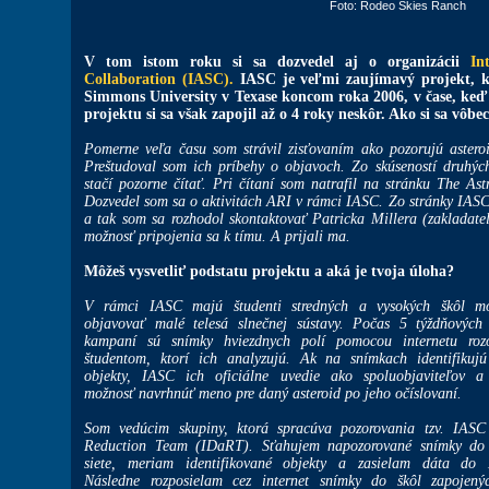
Foto: Rodeo Skies Ranch
V tom istom roku si sa dozvedel aj o organizácii
In
Collaboration (IASC).
IASC je veľmi zaujímavý projekt, k
Simmons University v Texase koncom roka 2006, v čase, keď 
projektu si sa však zapojil až o 4 roky neskôr. Ako si sa vôb
Pomerne veľa času som strávil zisťovaním ako pozorujú asteroid
Preštudoval som ich príbehy o objavoch. Zo skúseností druhýc
stačí pozorne čítať. Pri čítaní som natrafil na stránku The Ast
Dozvedel som sa o aktivitách ARI v rámci IASC. Zo stránky IASC s
a tak som sa rozhodol skontaktovať Patricka Millera (zakladate
možnosť pripojenia sa k tímu. A prijali ma.
Môžeš vysvetliť podstatu projektu a aká je tvoja úloha?
V rámci IASC majú študenti stredných a vysokých škôl mo
objavovať malé telesá slnečnej sústavy. Počas 5 týždňovýc
kampaní sú snímky hviezdnych polí pomocou internetu rozo
študentom, ktorí ich analyzujú. Ak na snímkach identifikuj
objekty, IASC ich oficiálne uvedie ako spoluobjaviteľov 
možnosť navrhnúť meno pre daný asteroid po jeho očíslovaní.
Som vedúcim skupiny, ktorá spracúva pozorovania tzv. IAS
Reduction Team (IDaRT). Sťahujem napozorované snímky do 
siete, meriam identifikované objekty a zasielam dáta do
Následne rozposielam cez internet snímky do škôl zapojen