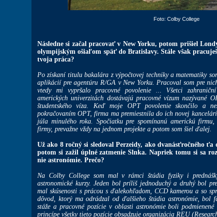
Foto: Colby College
Následne si začal pracovať v New Yorku, potom prišiel Londý
olympijským ošiaľom späť do Bratislavy. Stále však pracuje
tvoja práca?
Po získaní titulu bakalára z výpočtovej techniky a matematiky s
aplikácií pre agentúru R/GA v New Yorku. Pracoval som pre ni
vtedy mi vypršalo pracovné povolenie ... Všetci zahraniční
amerických univerzitách dostávajú pracovné vízum nazývané O
študentského víza. Keď moje OPT povolenie skončilo a ne
pokračovaním OPT, firma ma premiestnila do ich novej kancelár
júla minulého roka. Spočiatku pre spomínanú americkú firmu, 
firmy, prevažne vždy na jednom projekte a potom som šiel ďalej.
Už ako 8 ročný si sledoval Perzeidy, ako dvanásťročného ťa
potom si zažil úplné zatmenie Slnka. Napriek tomu si sa ro
nie astronómie. Prečo?
Na Colby College som mal v rámci štúdia fyziky i prednášk
astronomické kurzy. Jeden bol príliš jednoduchý a druhý bol p
mal skúsenosti s prácou s ďalekohľadom, CCD kamerou a so spr
dôvod, ktorý ma odrádzal od ďalšieho štúdia astronómie, bol fak
stáže a pracovné pozície v oblasti astronómie boli podmienen
princípe všetky tieto pozície obsadzuje organizácia REU (Resear