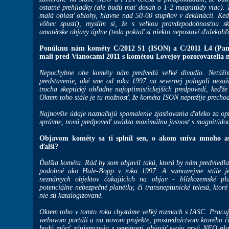
ostatné prehliadky (ale budú mať dosah o 1-2 magnitúdy viac).
malá oblasť oblohy, hlavne nad 50-60 stupňov v deklinácii. Ke
vôbec spustí), myslím si, že s veľkou pravdepodobnosťou sk
amatérske objavy úplne (teda pokiaľ si niekto nepostaví ďalekohľ
Ponúknu nám kométy C/2012 S1 (ISON) a C/2011 L4 (Pan
mali pred Vianocami 2011 s kométou Lovejoy pozorovatelia n
Nepochybne obe kométy nám predvedú veľké divadlo. Netúži
predstavenie, aké sme od roku 1997 na severnej pologuli neza
trocha skeptický ohľadne najoptimistickejších predpovedí, keďže
Okrem toho stále je tu možnosť, že kométa ISON neprežije prechod
Najnovšie údaje naznačujú spomalenie zjasňovania ďaleko za op
správne, nová predpoveď uvádza maximálnu jasnosť s magnitúdou
Objavom kométy sa ti splnil sen, o akom sníva mnoho a
ďalší?
Ďalšia kométa. Rád by som objavil takú, ktorá by nám predviedla
podobné ako Hale-Bopp v roku 1997. A samozrejme stále j
neznámych objektov čakajúcich na objav - blízkozemské pla
potenciálne nebezpečné planétky, či transneptunické telesá, ktoré
nie sú katalogizované.
Okrem toho v tomto roku chystáme veľký rozmach s IASC. Pracu
webovom portáli a na novom projekte, prostredníctvom ktorého č
budú môcť záujemcovia z verejnosti objaviť svoju prvú NEO pla