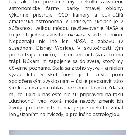
tak, ako ho poznáme my, niekoľkí zasvätení:
astronomické farmy, parky tmavej oblohy,
výkonné prístroje, CCD kamery a pokročilá
amatérska astronómia. V indických školách je v
súčasnosti veľkou módou navštevovanie NASA a
to je ich jediná aktivita súvisiaca s astronómiou.
Nepoznajú nič iné len NASA a zábavu (v
susednom Disney Worlde). V skutočnosti tým
prichádzajú o niečo, o čom ani netušia a to ma
trápi. Núkam im zapojenie sa do sveta, ktorý my
dôverne poznáme. Stala sa z toho výzva – a nielen
výzva, lebo v skutočnosti je to cesta proti
spoločenským zvyklostiam – úsilie predstaviť túto
širokú a neznámu oblasť bežnému človeku. Zdá sa
mi, že ľudia u nás ešte nie sú pripravení na takú
„duchovnú“ vec, ktorá môže navždy zmeniť ich
životy, pretože astronómia je pre niekoho zatiaľ
len „zízaním“ na hviezdy, a pre iného astrológiou.