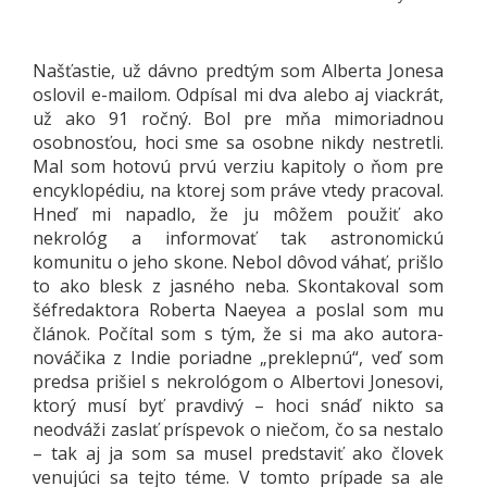
Našťastie, už dávno predtým som Alberta Jonesa
oslovil e-mailom. Odpísal mi dva alebo aj viackrát,
už ako 91 ročný. Bol pre mňa mimoriadnou
osobnosťou, hoci sme sa osobne nikdy nestretli.
Mal som hotovú prvú verziu kapitoly o ňom pre
encyklopédiu, na ktorej som práve vtedy pracoval.
Hneď mi napadlo, že ju môžem použiť ako
nekrológ a informovať tak astronomickú
komunitu o jeho skone. Nebol dôvod váhať, prišlo
to ako blesk z jasného neba. Skontakoval som
šéfredaktora Roberta Naeyea a poslal som mu
článok. Počítal som s tým, že si ma ako autora-
nováčika z Indie poriadne „preklepnú“, veď som
predsa prišiel s nekrológom o Albertovi Jonesovi,
ktorý musí byť pravdivý – hoci snáď nikto sa
neodváži zaslať príspevok o niečom, čo sa nestalo
– tak aj ja som sa musel predstaviť ako človek
venujúci sa tejto téme. V tomto prípade sa ale