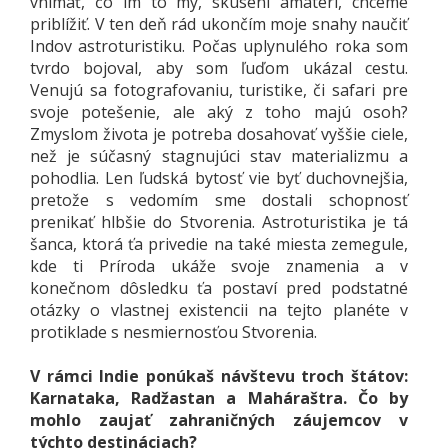
vnímať, čo im to my, skúsení amatéri, chceme
priblížiť. V ten deň rád ukončím moje snahy naučiť
Indov astroturistiku. Počas uplynulého roka som
tvrdo bojoval, aby som ľuďom ukázal cestu.
Venujú sa fotografovaniu, turistike, či safari pre
svoje potešenie, ale aký z toho majú osoh?
Zmyslom života je potreba dosahovať vyššie ciele,
než je súčasný stagnujúci stav materializmu a
pohodlia. Len ľudská bytosť vie byť duchovnejšia,
pretože s vedomím sme dostali schopnosť
prenikať hlbšie do Stvorenia. Astroturistika je tá
šanca, ktorá ťa privedie na také miesta zemegule,
kde ti Príroda ukáže svoje znamenia a v
konečnom dôsledku ťa postaví pred podstatné
otázky o vlastnej existencii na tejto planéte v
protiklade s nesmiernosťou Stvorenia.
V rámci Indie ponúkaš návštevu troch štátov:
Karnataka, Radžastan a Maháraštra. Čo by
mohlo zaujať zahraničných záujemcov v
týchto destináciach?