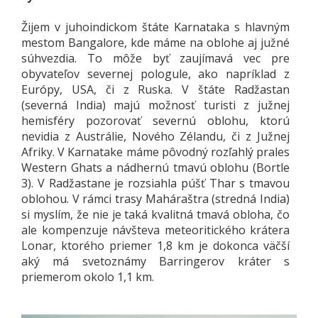
Žijem v juhoindickom štáte Karnataka s hlavným
mestom Bangalore, kde máme na oblohe aj južné
súhvezdia. To môže byť zaujímavá vec pre
obyvateľov severnej pologule, ako napríklad z
Európy, USA, či z Ruska. V štáte Radžastan
(severná India) majú možnosť turisti z južnej
hemisféry pozorovať severnú oblohu, ktorú
nevidia z Austrálie, Nového Zélandu, či z Južnej
Afriky. V Karnatake máme pôvodný rozľahlý prales
Western Ghats a nádhernú tmavú oblohu (Bortle
3). V Radžastane je rozsiahla púšť Thar s tmavou
oblohou. V rámci trasy Maháraštra (stredná India)
si myslím, že nie je taká kvalitná tmavá obloha, čo
ale kompenzuje návšteva meteoritického krátera
Lonar, ktorého priemer 1,8 km je dokonca väčší
aký má svetoznámy Barringerov kráter s
priemerom okolo 1,1 km.