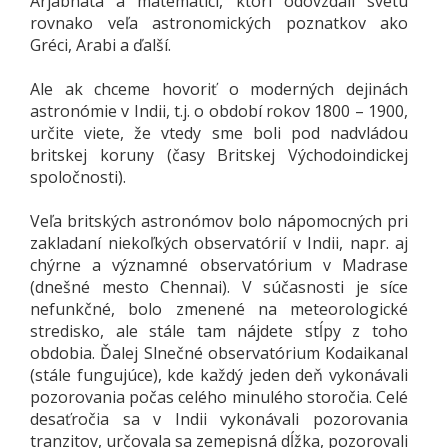
Árjabhata a matematici, ktorí odovzdali svetu
rovnako veľa astronomických poznatkov ako
Gréci, Arabi a ďalší.
Ale ak chceme hovoriť o moderných dejinách
astronómie v Indii, t.j. o období rokov 1800 – 1900,
určite viete, že vtedy sme boli pod nadvládou
britskej koruny (časy Britskej Východoindickej
spoločnosti).
Veľa britských astronómov bolo nápomocných pri
zakladaní niekoľkých observatórií v Indii, napr. aj
chýrne a významné observatórium v Madrase
(dnešné mesto Chennai). V súčasnosti je síce
nefunkčné, bolo zmenené na meteorologické
stredisko, ale stále tam nájdete stĺpy z toho
obdobia. Ďalej Slnečné observatórium Kodaikanal
(stále fungujúce), kde každý jeden deň vykonávali
pozorovania počas celého minulého storočia. Celé
desaťročia sa v Indii vykonávali pozorovania
tranzitov, určovala sa zemepisná dĺžka, pozorovali