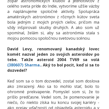
zopár astronomických klubov a jednotlivcov z
celého sveta príde do Indie, vytvoríme užšie väzby
a naplánujeme spoločné aktivity. Spolupráca
amatérskych astronómov z rôznych kútov sveta
bola jedným z mojich prvých cieľov, pričom ma
vždy inšpirovali skutky druhých. A ako som už
spomínal, želám si, aby sa astronómia stala s
mojou pomocou spoločnou svetovou scénou.
David Levy, renomovaný kanadský lovec
komét nazval jeden zo svojich asteroidov po
tebe. Takže asteroid 2004 TV69 sa volá
(380607) Sharma.
. Aký to bol pocit, keď si sa to
dozvedel?
Keď som sa o tom dozvedel, zostal som doslova
ako zmrazený. Ako sa to mohlo stať, bolo to
ohromné prekvapenie. Pomyslel som si, že to
prišlo predčasne. Vedel som, že pomenovanie je
niečo, čo niekto získa ku koncu svojej kariéry -
ako prejav vďačnosti od objaviteľa asteroidu a v