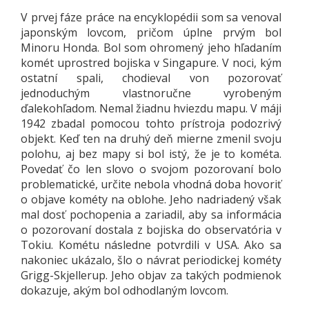
V prvej fáze práce na encyklopédii som sa venoval
japonským lovcom, pričom úplne prvým bol
Minoru Honda. Bol som ohromený jeho hľadaním
komét uprostred bojiska v Singapure. V noci, kým
ostatní spali, chodieval von pozorovať
jednoduchým vlastnoručne vyrobeným
ďalekohľadom. Nemal žiadnu hviezdu mapu. V máji
1942 zbadal pomocou tohto prístroja podozrivý
objekt. Keď ten na druhý deň mierne zmenil svoju
polohu, aj bez mapy si bol istý, že je to kométa.
Povedať čo len slovo o svojom pozorovaní bolo
problematické, určite nebola vhodná doba hovoriť
o objave kométy na oblohe. Jeho nadriadený však
mal dosť pochopenia a zariadil, aby sa informácia
o pozorovaní dostala z bojiska do observatória v
Tokiu. Kométu následne potvrdili v USA. Ako sa
nakoniec ukázalo, šlo o návrat periodickej kométy
Grigg-Skjellerup. Jeho objav za takých podmienok
dokazuje, akým bol odhodlaným lovcom.