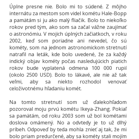
Úplne presne nie. Bolo mi to súdené. Z môjho
internátu za mestom som videl kométu Hale-Bopp
a pamätám si ju ako malý fliačik. Bolo to niekoľko
rokov pred tým, ako som sa začal vážne zaujímať
o astronómiu. V mojich úplných začiatkoch, v roku
2002, keď som poriadne ani nevedel, čo sú
kométy, som na jednom astronomickom stretnutí
natrafil na leták, kde bolo uvedené, že za každý
indický objav kométy počas nasledujúcich piatich
rokov bude vyplatená odmena 100 000 rupií
(okolo 2500 USD). Bolo to lákavé, ale nie až tak
veľmi, aby sa niekto rozhodol venovať
celoživotnému hľadaniu komét.
Na tomto stretnutí som už ďalekohľadom
pozoroval moju prvú kométu Ikeya-Zhang. Pokiaľ
sa pamätám, od roku 2003 som už bol kométami
doslova omámený. No a odvtedy je to už dlhý
príbeh. Odpoveď by teda mohla znieť aj tak, že mi
bolo priam predurčené, aby sa kométy stali mojím