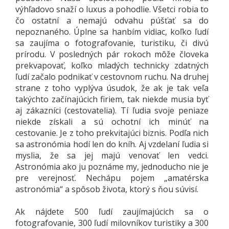
výhľadovo snaží o luxus a pohodlie. Všetci robia to
čo ostatní a nemajú odvahu púšťať sa do
nepoznaného. Úplne sa hanbím vidiac, koľko ľudí
sa zaujíma o fotografovanie, turistiku, či divú
prírodu. V posledných pár rokoch môže človeka
prekvapovať, koľko mladých technicky zdatných
ľudí začalo podnikať v cestovnom ruchu. Na druhej
strane z toho vyplýva úsudok, že ak je tak veľa
takýchto začínajúcich firiem, tak niekde musia byť
aj zákazníci (cestovatelia). Tí ľudia svoje peniaze
niekde získali a sú ochotní ich minúť na
cestovanie. Je z toho prekvitajúci biznis. Podľa nich
sa astronómia hodí len do kníh. Aj vzdelaní ľudia si
myslia, že sa jej majú venovať len vedci.
Astronómia ako ju poznáme my, jednoducho nie je
pre verejnosť. Nechápu pojem „amatérska
astronómia“ a spôsob života, ktorý s ňou súvisí.
Ak nájdete 500 ľudí zaujímajúcich sa o
fotografovanie, 300 ľudí milovníkov turistiky a 300