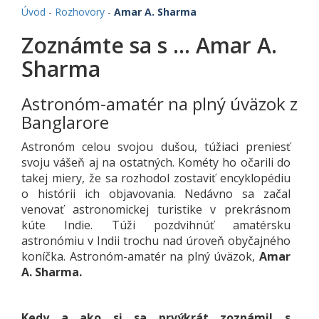
Úvod
-
Rozhovory
-
Amar A. Sharma
Zoznámte sa s ... Amar A.
Sharma
Astronóm-amatér na plný úväzok z
Banglarore
Astronóm celou svojou dušou, túžiaci preniesť
svoju vášeň aj na ostatných. Kométy ho očarili do
takej miery, že sa rozhodol zostaviť encyklopédiu
o histórii ich objavovania. Nedávno sa začal
venovať astronomickej turistike v prekrásnom
kúte Indie. Túži pozdvihnúť amatérsku
astronómiu v Indii trochu nad úroveň obyčajného
koníčka. Astronóm-amatér na plný úväzok,
Amar
A. Sharma.
Kedy a ako si sa prvýkrát zoznámil s