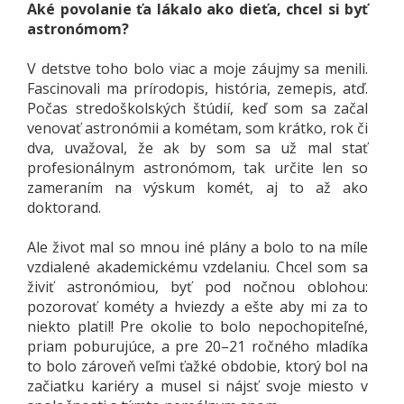
Aké povolanie ťa lákalo ako dieťa, chcel si byť
astronómom?
V detstve toho bolo viac a moje záujmy sa menili.
Fascinovali ma prírodopis, história, zemepis, atď.
Počas stredoškolských štúdií, keď som sa začal
venovať astronómii a kométam, som krátko, rok či
dva, uvažoval, že ak by som sa už mal stať
profesionálnym astronómom, tak určite len so
zameraním na výskum komét, aj to až ako
doktorand.
Ale život mal so mnou iné plány a bolo to na míle
vzdialené akademickému vzdelaniu. Chcel som sa
živiť astronómiou, byť pod nočnou oblohou:
pozorovať kométy a hviezdy a ešte aby mi za to
niekto platil! Pre okolie to bolo nepochopiteľné,
priam poburujúce, a pre 20–21 ročného mladíka
to bolo zároveň veľmi ťažké obdobie, ktorý bol na
začiatku kariéry a musel si nájsť svoje miesto v