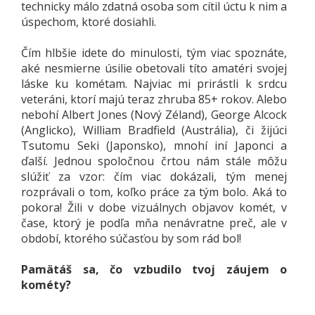
technicky málo zdatná osoba som cítil úctu k nim a
úspechom, ktoré dosiahli.
Čím hlbšie idete do minulosti, tým viac spoznáte,
aké nesmierne úsilie obetovali títo amatéri svojej
láske ku kométam. Najviac mi prirástli k srdcu
veteráni, ktorí majú teraz zhruba 85+ rokov. Alebo
nebohí Albert Jones (Nový Zéland), George Alcock
(Anglicko), William Bradfield (Austrália), či žijúci
Tsutomu Seki (Japonsko), mnohí iní Japonci a
ďalší. Jednou spoločnou črtou nám stále môžu
slúžiť za vzor: čím viac dokázali, tým menej
rozprávali o tom, koľko práce za tým bolo. Aká to
pokora! Žili v dobe vizuálnych objavov komét, v
čase, ktorý je podľa mňa nenávratne preč, ale v
období, ktorého súčasťou by som rád bol!
Pamätáš sa, čo vzbudilo tvoj záujem o
kométy?