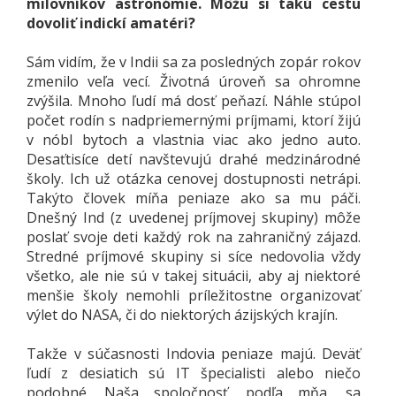
milovníkov astronómie. Môžu si takú cestu
dovoliť indickí amatéri?
Sám vidím, že v Indii sa za posledných zopár rokov
zmenilo veľa vecí. Životná úroveň sa ohromne
zvýšila. Mnoho ľudí má dosť peňazí. Náhle stúpol
počet rodín s nadpriemernými príjmami, ktorí žijú
v nóbl bytoch a vlastnia viac ako jedno auto.
Desaťtisíce detí navštevujú drahé medzinárodné
školy. Ich už otázka cenovej dostupnosti netrápi.
Takýto človek míňa peniaze ako sa mu páči.
Dnešný Ind (z uvedenej príjmovej skupiny) môže
poslať svoje deti každý rok na zahraničný zájazd.
Stredné príjmové skupiny si síce nedovolia vždy
všetko, ale nie sú v takej situácii, aby aj niektoré
menšie školy nemohli príležitostne organizovať
výlet do NASA, či do niektorých ázijských krajín.
Takže v súčasnosti Indovia peniaze majú. Deväť
ľudí z desiatich sú IT špecialisti alebo niečo
podobné. Naša spoločnosť, podľa mňa, sa