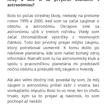
astronómiou?
Bolo to počas strednej školy, niekedy na prelome
rokov 1999 a 2000, keď som sa začal zaujímať o
oblohu a astronómiu. Okrajovo sme sa
astronómiu učili v treťom ročníku. Vtedy som
začal zhromažďovať výstrižky z novinových
článkov. Toto bol prvotný prejav môjho záujmu,
ktorý potreboval usmerniť. K tomu došlo po
návšteve planetária, kde som našiel bohatý zdroj
informácií. Natrafil som tu na astronomický klub a
spolu s pracovníčkou planetária mi predstavili
nočnú oblohu a prebudili môj záujem o hviezdy.
Ale ako veľmi zbožný Ind, povedal by som, že môj
záujem o astronómiu prišiel skôr z vnútra, bez
vonkajšieho impulzu. Bolo to vo mne, len to chvíľu
trvalo, kým sa to prejaví aj navonok, to som
pochopil až neskôr.