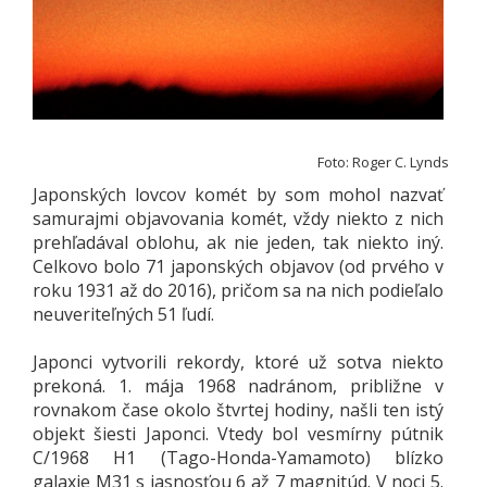
Foto: Roger C. Lynds
Japonských lovcov komét by som mohol nazvať
samurajmi objavovania komét, vždy niekto z nich
prehľadával oblohu, ak nie jeden, tak niekto iný.
Celkovo bolo 71 japonských objavov (od prvého v
roku 1931 až do 2016), pričom sa na nich podieľalo
neuveriteľných 51 ľudí.
Japonci vytvorili rekordy, ktoré už sotva niekto
prekoná. 1. mája 1968 nadránom, približne v
rovnakom čase okolo štvrtej hodiny, našli ten istý
objekt šiesti Japonci. Vtedy bol vesmírny pútnik
C/1968 H1 (Tago-Honda-Yamamoto) blízko
galaxie M31 s jasnosťou 6 až 7 magnitúd. V noci 5.