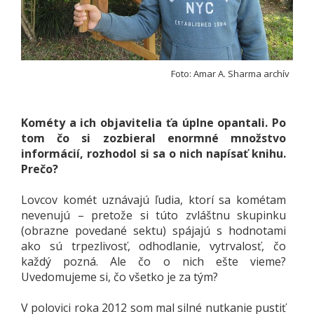
Foto: Amar A. Sharma archív
Kométy a ich objavitelia ťa úplne opantali. Po
tom čo si zozbieral enormné množstvo
informácií, rozhodol si sa o nich napísať knihu.
Prečo?
Lovcov komét uznávajú ľudia, ktorí sa kométam
nevenujú – pretože si túto zvláštnu skupinku
(obrazne povedané sektu) spájajú s hodnotami
ako sú trpezlivosť, odhodlanie, vytrvalosť, čo
každý pozná. Ale čo o nich ešte vieme?
Uvedomujeme si, čo všetko je za tým?
V polovici roka 2012 som mal silné nutkanie pustiť