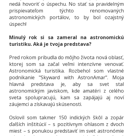
nedá hovoriť o úspechu. No stať sa pravidelným
prispievateľom týchto renomovaných
astronomických portálov, to by bol ozajstný
úspech!
Minulý rok si sa zameral na astronomickú
turistiku. Aká je tvoja predstava?
Pred rokom pribudla do môjho života nová oblasť,
ktorej som sa začal veľmi intenzívne venovať.
Astronomická turistika. Rozbehol som vlastné
podnikanie "Skyward with AstronAmar". Moja
hlavná predstava je, aby sa svet stal
astronomickým javiskom, kde amatéri z celého
sveta spolupracujú, kam sa zapájajú aj noví
záujemci a získavajú skúsenosti.
Oslovil som takmer 150 indických škôl a zopár
ďalších inštitúcií – s pozitívnym ohlasom z dvoch
miest – s ponukou predstaviť im svet astronómie