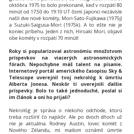
októbra 1975 to bolo prekonané, keď v rozpätí 80
minút od 17:50 do 19:10 UT ôsmi Japonci nezávisle
našli dve nové kométy, Mori-Sato-Fujikawa (1975j)
a Suzuki-Saigusa-Mori (1975k). A to ešte nie je
koniec príbehu. Jeden z nich, Hiroaki Mori, objavil
obe kométy v rozpätí 70 minút!
Roky si popularizoval astronómiu množstvom
príspevkov na viacerých astronomických
fórach. Nepochybne máš talent na písanie.
Internetový portál amerického časopisu Sky &
Telescope uverejnil tvoj nekrológ k úmrtiu
Alberta Jonesa. Neskôr ti uverejnili ďalšie
príspevky. Bolo to také jednoduché, poslal si
im článok a oni ho prijali?
Nekrológ je správa o niekoho odchode, ktorú
treba rozšíriť čo najskôr. Ale po dvoch dňoch už
nie je aktuálna. Rodney Austin, lovec komét z
Nového Zélandu, mi mailom oznámil úmrtie