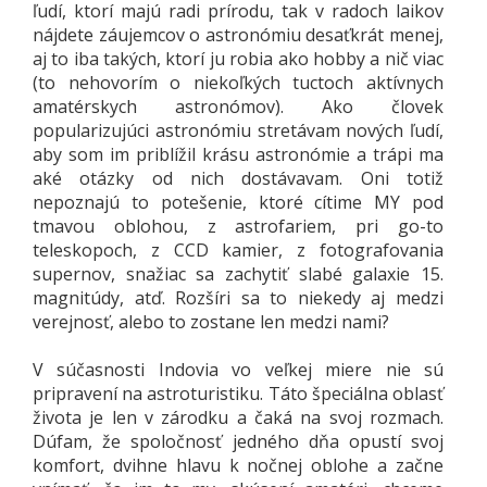
ľudí, ktorí majú radi prírodu, tak v radoch laikov
nájdete záujemcov o astronómiu desaťkrát menej,
aj to iba takých, ktorí ju robia ako hobby a nič viac
(to nehovorím o niekoľkých tuctoch aktívnych
amatérskych astronómov). Ako človek
popularizujúci astronómiu stretávam nových ľudí,
aby som im priblížil krásu astronómie a trápi ma
aké otázky od nich dostávavam. Oni totiž
nepoznajú to potešenie, ktoré cítime MY pod
tmavou oblohou, z astrofariem, pri go-to
teleskopoch, z CCD kamier, z fotografovania
supernov, snažiac sa zachytiť slabé galaxie 15.
magnitúdy, atď. Rozšíri sa to niekedy aj medzi
verejnosť, alebo to zostane len medzi nami?
V súčasnosti Indovia vo veľkej miere nie sú
pripravení na astroturistiku. Táto špeciálna oblasť
života je len v zárodku a čaká na svoj rozmach.
Dúfam, že spoločnosť jedného dňa opustí svoj
komfort, dvihne hlavu k nočnej oblohe a začne