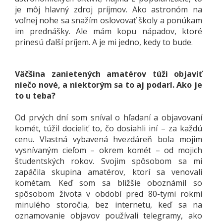
je môj hlavný zdroj príjmov. Ako astronóm na
voľnej nohe sa snažím oslovovať školy a ponúkam
im prednášky. Ale mám kopu nápadov, ktoré
prinesú ďalší príjem. A je mi jedno, kedy to bude.
Väčšina zanietených amatérov túži objaviť
niečo nové, a niektorým sa to aj podarí. Ako je
to u teba?
Od prvých dní som sníval o hľadaní a objavovaní
komét, túžil docieliť to, čo dosiahli iní – za každú
cenu. Vlastná vybavená hvezdáreň bola mojim
vysnívaným cieľom – okrem komét – od mojich
študentských rokov. Svojim spôsobom sa mi
zapáčila skupina amatérov, ktorí sa venovali
kométam. Keď som sa bližšie oboznámil so
spôsobom života v období pred 80-tymi rokmi
minulého storočia, bez internetu, keď sa na
oznamovanie objavov používali telegramy, ako