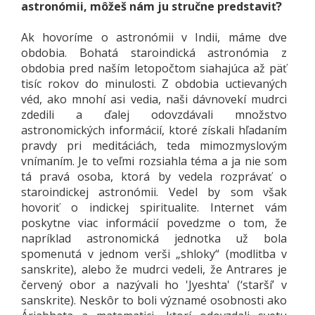
astronómii, môžeš nám ju stručne predstaviť?
Ak hovoríme o astronómii v Indii, máme dve
obdobia. Bohatá staroindická astronómia z
obdobia pred naším letopočtom siahajúca až päť
tisíc rokov do minulosti. Z obdobia uctievaných
véd, ako mnohí asi vedia, naši dávnovekí mudrci
zdedili a ďalej odovzdávali množstvo
astronomických informácií, ktoré získali hľadaním
pravdy pri meditáciách, teda mimozmyslovým
vnímaním. Je to veľmi rozsiahla téma a ja nie som
tá pravá osoba, ktorá by vedela rozprávať o
staroindickej astronómii. Vedel by som však
hovoriť o indickej spiritualite. Internet vám
poskytne viac informácií povedzme o tom, že
napríklad astronomická jednotka už bola
spomenutá v jednom verši „shloky“ (modlitba v
sanskrite), alebo že mudrci vedeli, že Antrares je
červený obor a nazývali ho 'Jyeshta' (‘starší’ v
sanskrite). Neskôr to boli významé osobnosti ako