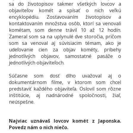
sa do životopisov takmer všetkých lovcov a
objaviteľov komét a spísať o nich veľkú
encyklopédiu. Zostavovaním životopisov a
kontaktovaním množstva osôb, ktorí sa venovali
kométam, som denne trávil 10 až 12 hodín.
Zameral som sa na uplynulé dve storočia, pričom
som sa venoval aj súvisiacim témam, ako je
udeľovanie cien za objav kométy, príbehy
jednotlivých objavov, samostatné pasáže o
jednotlivých objaviteľoch.
Súčasne som dosť dlho uvažoval aj o
dokumentárnom filme, v ktorom som chcel
predstaviť každého objaviteľa. Oslovil som rôzne
inštitúcie, aj nadnárodné spoločnosti, žiaľ,
neúspešne.
Najviac uznávaš lovcov komét z Japonska.
Povedz nám o nich niečo.