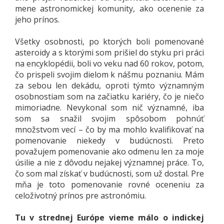
mene astronomickej komunity, ako ocenenie za
jeho prínos.
Všetky osobnosti, po ktorých boli pomenované
asteroidy a s ktorými som prišiel do styku pri práci
na encyklopédii, boli vo veku nad 60 rokov, potom,
čo prispeli svojim dielom k nášmu poznaniu. Mám
za sebou len dekádu, oproti týmto významným
osobnostiam som na začiatku kariéry, čo je niečo
mimoriadne. Nevykonal som nič významné, iba
som sa snažil svojim spôsobom pohnúť
množstvom vecí – čo by ma mohlo kvalifikovať na
pomenovanie niekedy v budúcnosti. Preto
považujem pomenovanie ako odmenu len za moje
úsilie a nie z dôvodu nejakej významnej práce. To,
čo som mal získať v budúcnosti, som už dostal. Pre
mňa je toto pomenovanie rovné oceneniu za
celoživotný prínos pre astronómiu.
Tu v strednej Európe vieme málo o indickej