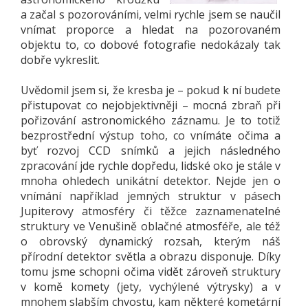
a začal s pozorováními, velmi rychle jsem se naučil
vnímat proporce a hledat na pozorovaném
objektu to, co dobové fotografie nedokázaly tak
dobře vykreslit.
Uvědomil jsem si, že kresba je – pokud k ní budete
přistupovat co nejobjektivněji – mocná zbraň při
pořizování astronomického záznamu. Je to totiž
bezprostřední výstup toho, co vnímáte očima a
byť rozvoj CCD snímků a jejich následného
zpracování jde rychle dopředu, lidské oko je stále v
mnoha ohledech unikátní detektor. Nejde jen o
vnímání například jemných struktur v pásech
Jupiterovy atmosféry či těžce zaznamenatelné
struktury ve Venušině oblačné atmosféře, ale též
o obrovský dynamický rozsah, kterým náš
přírodní detektor světla a obrazu disponuje. Díky
tomu jsme schopni očima vidět zároveň struktury
v komě komety (jety, vychýlené výtrysky) a v
mnohem slabším chvostu, kam některé kometární