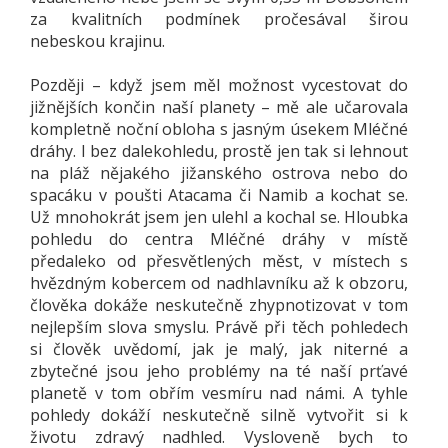
za kvalitních podmínek pročesával širou
nebeskou krajinu.
Později – když jsem měl možnost vycestovat do
jižnějších končin naší planety – mě ale učarovala
kompletně noční obloha s jasným úsekem Mléčné
dráhy. I bez dalekohledu, prostě jen tak si lehnout
na pláž nějakého jižanského ostrova nebo do
spacáku v poušti Atacama či Namib a kochat se.
Už mnohokrát jsem jen ulehl a kochal se. Hloubka
pohledu do centra Mléčné dráhy v místě
předaleko od přesvětlených měst, v místech s
hvězdným kobercem od nadhlavníku až k obzoru,
člověka dokáže neskutečně zhypnotizovat v tom
nejlepším slova smyslu. Právě při těch pohledech
si člověk uvědomí, jak je malý, jak niterné a
zbytečné jsou jeho problémy na té naší prťavé
planetě v tom obřím vesmíru nad námi. A tyhle
pohledy dokáží neskutečně silně vytvořit si k
životu zdravý nadhled. Vysloveně bych to