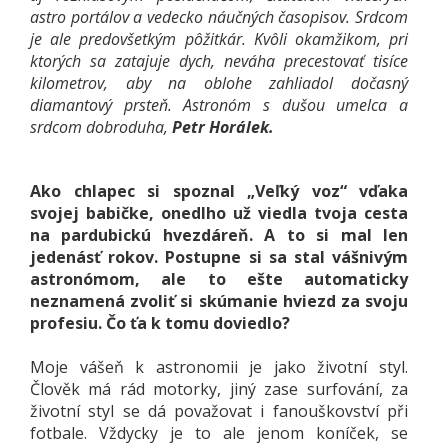
astro portálov a vedecko náučných časopisov. Srdcom
je ale predovšetkým pôžitkár. Kvôli okamžikom, pri
ktorých sa zatajuje dych, neváha precestovať tisíce
kilometrov, aby na oblohe zahliadol dočasný
diamantový prsteň. Astronóm s dušou umelca a
srdcom dobroduha,
Petr Horálek.
Ako chlapec si spoznal „Veľký voz“ vďaka
svojej babičke, onedlho už viedla tvoja cesta
na pardubickú hvezdáreň. A to si mal len
jedenásť rokov. Postupne si sa stal vášnivým
astronómom, ale to ešte automaticky
neznamená zvoliť si skúmanie hviezd za svoju
profesiu. Čo ťa k tomu doviedlo?
Moje vášeň k astronomii je jako životní styl.
Člověk má rád motorky, jiný zase surfování, za
životní styl se dá považovat i fanouškovství při
fotbale. Vždycky je to ale jenom koníček, se