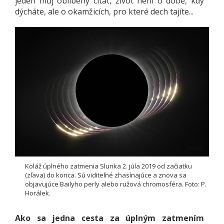
jeden můj oblíbený citát, život není o době, kdy
dýcháte, ale o okamžicích, pro které dech tajíte...
Koláž úplného zatmenia Slunka 2. júla 2019 od začiatku
(zľava) do konca. Sú viditeľné zhasínajúce a znova sa
objavujúce Bailyho perly alebo ružová chromosféra. Foto: P.
Horálek.
Ako sa jedna cesta za úplným zatmením