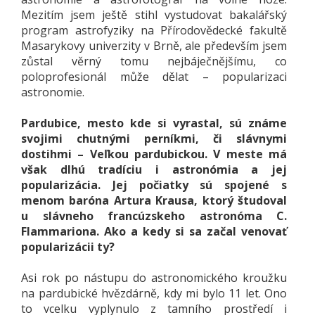
Mezitím jsem ještě stihl vystudovat bakalářský
program astrofyziky na Přírodovědecké fakultě
Masarykovy univerzity v Brně, ale především jsem
zůstal věrný tomu nejbáječnějšímu, co
poloprofesionál může dělat – popularizaci
astronomie.
Pardubice, mesto kde si vyrastal, sú známe
svojimi chutnými perníkmi, či slávnymi
dostihmi – Veľkou pardubickou. V meste má
však dlhú tradíciu i astronómia a jej
popularizácia. Jej počiatky sú spojené s
menom baróna Artura Krausa, ktorý študoval
u slávneho francúzskeho astronóma C.
Flammariona. Ako a kedy si sa začal venovať
popularizácii ty?
Asi rok po nástupu do astronomického kroužku
na pardubické hvězdárně, kdy mi bylo 11 let. Ono
to vcelku vyplynulo z tamního prostředí i