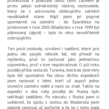
procestovat v podstatě celou Zemi. Zatmění je
proto jakýsi scénáristický nástroj cestovatele,
který se z astronoma obdivujícího zatmění
neodkladně stane. Když jsem jel poprvé
spontánně na zatmění – do Španělska na
prstencové v roce 2005 (Maďarsko v roce 1999 byl
plánovaný zájezd) – bylo to něco neuvěřitelně
ozbrojujícího.
Ten pocit svobody, vzrušení i nadšení, které pro
jednu věc spojilo několik lidí, mě přivedl na
myšlenku, proč to zachovat jako jedinečnou
vzpomínku, proč v tom nepokračovat. O půl roku
později přišla cesta do Turecka, která do jisté míry
byla též spontánní. Na obou těchto expedicích
jsem cestoval s lidmi, kteří už aspoň jedno
sluneční zatmění viděli a navíc se znali. Takže na
expedici o dva roky později do Ruska bylo
takříkajíc zaděláno. Po návratu z Ruska jsem si
uvědomil, že spolu s cestou do Maďarska jsem
vlastně cestoval už počtvrté a že se z toho stala