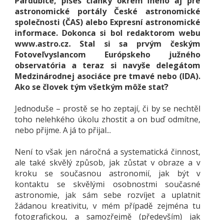
Pardubice, píšeš články okrem iného aj pre
astronomické portály České astronomické
společnosti (ČAS) alebo Expresní astronomické
informace. Dokonca si bol redaktorom webu
www.astro.cz. Stal si sa prvým českým
Fotoveľvyslancom Európskeho južného
observatória a teraz si navyše delegátom
Medzinárodnej asociáce pre tmavé nebo (IDA).
Ako se človek tým všetkým môže stať?
Jednoduše – prostě se ho zeptají, či by se nechtěl
toho nelehkého úkolu zhostit a on buď odmítne,
nebo přijme. A já to přijal...
Není to však jen náročná a systematická činnost,
ale také skvělý způsob, jak zůstat v obraze a v
kroku se současnou astronomií, jak být v
kontaktu se skvělými osobnostmi současné
astronomie, jak sám sebe rozvíjet a uplatnit
žádanou kreativitu, v mém případě zejména tu
fotografickou, a samozřejmě (především) jak