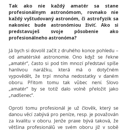
Tak ako nie každý amatér sa stane
profesionálnym astronómom, rovnako nie
každý vyštudovaný astronóm, či astrofyzik sa
nakoniec bude astronómiou živiť. Ako si
predstavuješ svoje pôsobenie ako
profesionálneho astronóma?
Já bych si dovolil začít z druhého konce pohledu –
od amatérské astronomie. Ono když se řekne
„amatér“, často si pod tím mnozí představí spíše
hanlivou narážku, která má o dotyčném
vypovědět, že trpí mnoha nedostatky v daném
oboru. Přitom tomu tak vůbec není. Slovo
„amatér“ by se totiž dalo volně přeložit jako
„nadšenec“.
Oproti tomu profesionál je už člověk, který se
danou věcí zabývá pro peníze, resp. je považován
za kvalitu v oboru. Jenže praxe bývá taková, že
většina profesionálů ve svém oboru již v sobě