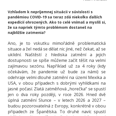
Vzhľadom k nepríjemnej situácii v súvislosti s
pandémiou COVID-19 sa teraz zdá niekoľko ďalších
expedícií ohrozených. Ako to celé vnímaš a myslíš si,
že sa napriek týmto problémom dostaneš na
najbližšie zatmenia?
Ano, je to vskutku mimořádně problematická
situace a žel nedá se dělat nic jiné, než čekat, až se
uklidní. Naštěstí z hlediska zatmění a jejich
dostupnosti se spíše můžeme začít těšit na velmi
zajímavou sezónu. Například už za 4 roky (kdy
očekávám, že pandemie už bude za námi) se
odehraje velmi dlouhé zatmění na území Mexika a
USA, v obou případech s dobrými vyhlídkami na
jasné počasí. Zlatá zatměňová „horečka“ se spustí
jen o dva roky později, v roce 2026. Hned dvě
úplná zatmění Slunce – v letech 2026 a 2027 –
budou pozorovatelná z Evropy, konkrétně v obou
případech ze Španělska. To druhé navíc spustí