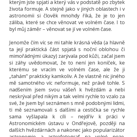
kterým jste spjati a který vás v podstatě po zbytek
života formuje. A stejně jako v jiných oblastech i v
astronomii si člověk mnohdy říká, že je to jen
záliba, které se chce věnovat ve volném čase. I to
byl můj záměr – věnovat se jí ve volném čase.
Jenomže čím víc se mi tahle krásná věda (a hlavně
ta její praktická část spjatá s noční oblohou či
mimořádnými úkazy) zarývala pod kůži, začal jsem
si záhy uvědomovat, že to není jen koníček, ke
kterému se vracím ve volném čase, ale že ji
„tahám" prakticky kamkoliv. A že vlastně nic jiného
mě samotného víc neformuje, než právě tohle. S
nadšením jsem svou vášeň k hvězdám a nebi
neskrýval před nikým a tak velmi rychle to vzalo za
své, že jsem byl seznámen s mně podobnými lidmi,
ti mě seznamovali s dalšími a cestička se rychle
sama vyšlapala k cíli – nejdřív k práci v
Astronomickém ústavu v Ondřejově, později na
dalších hvězdárnách a nakonec jako popularizátor
astronomie a astrofotograf na volné noze.