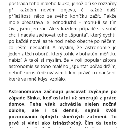
postrádá toho malého kluka, jehož oči se rozzářily
při každém novém objevu, či každé další
příležitosti něco ze svého koníčku zažít. Takže
moje představa je jednoduchá – mohu-li se tím
živit, jsem jen rád. Ale v každém případě si v sobě
chci i nadále zachovat toho „špunta“, který dychtil
po každé nové jasné noci nebo obecně po něčem,
co ještě nespatřil. A myslím, že astronomie je
jeden z těch oborů, který tohle v bohatém měřítku
nabízí. A také si myslím, že v roli popularizátora
astronomie se toho malého „špunta“ pořád držím,
neboť zprostředkovávám lidem právě to nadšení,
které ve mně kdysi vzplálo.
Astronómovia začínajú pracovať zvyčajne po
západe Slnka, keď ostatní už smerujú z práce
domov. Teba však uchvátila nielen nočná
obloha, ale i tá denná, najmä kvôli
pozorovaniu úplných slnečných zatmení. To
prvé si videl ako trinásťročný. Čím ťa tento