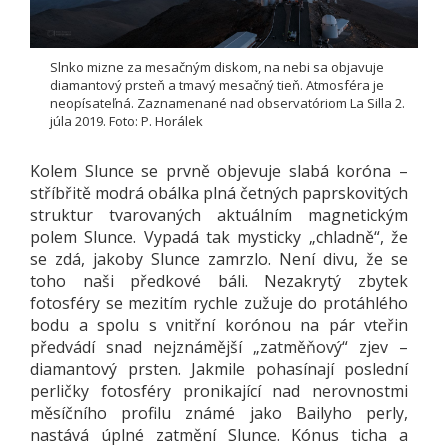
Slnko mizne za mesačným diskom, na nebi sa objavuje
diamantový prsteň a tmavý mesačný tieň. Atmosféra je
neopísateľná. Zaznamenané nad observatóriom La Silla 2.
júla 2019. Foto: P. Horálek
Kolem Slunce se prvně objevuje slabá koróna –
stříbřitě modrá obálka plná četných paprskovitých
struktur tvarovaných aktuálním magnetickým
polem Slunce. Vypadá tak mysticky „chladně“, že
se zdá, jakoby Slunce zamrzlo. Není divu, že se
toho naši předkové báli. Nezakrytý zbytek
fotosféry se mezitím rychle zužuje do protáhlého
bodu a spolu s vnitřní korónou na pár vteřin
předvádí snad nejznámější „zatměňový“ zjev –
diamantový prsten. Jakmile pohasínají poslední
perličky fotosféry pronikající nad nerovnostmi
měsíčního profilu známé jako Bailyho perly,
nastává úplné zatmění Slunce. Kónus ticha a