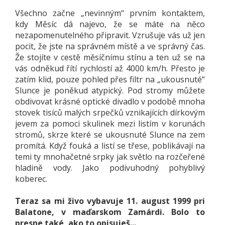
Všechno začne „nevinným“ prvním kontaktem,
kdy Měsíc dá najevo, že se máte na něco
nezapomenutelného připravit. Vzrušuje vás už jen
pocit, že jste na správném místě a ve správný čas.
Že stojíte v cestě měsíčnímu stínu a ten už se na
vás odněkud řítí rychlostí až 4000 km/h. Přesto je
zatím klid, pouze pohled přes filtr na „ukousnuté“
Slunce je poněkud atypický. Pod stromy můžete
obdivovat krásné optické divadlo v podobě mnoha
stovek tisíců malých srpečků vznikajících dírkovým
jevem za pomoci skulinek mezi listím v korunách
stromů, skrze které se ukousnuté Slunce na zem
promítá. Když fouká a listí se třese, poblikávají na
temi ty mnohačetné srpky jak světlo na rozčeřené
hladině vody. Jako podivuhodný pohyblivý
koberec.
Teraz sa mi živo vybavuje 11. august 1999 pri
Balatone, v maďarskom Zamárdi. Bolo to
presne také, ako to opisuješ...