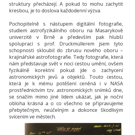
struktury přecházejí. A pokud to mohu zachytit
kresbou, je to doslova každodenní výzva.
Pochopitelně s nástupem digitální fotografie,
studiem astrofyzikálního oboru na Masarykově
univerzitě v Brně a především pak hlubší
spoluprací s prof. Druckmüllerem jsem tyto
schopnosti skloubil do zbrusu nového oboru –
krajinářské astrofotografie. Tedy fotografie, která
nám představuje svět v noci cestou umění, ovšem
fyzikálně korektní pokud jde o zachycení
astronomických jevů a objektů. Touto cestou,
která je k mému potěšení ceněná i v NASA
prostřednictvím tzv. astronomických snímků dne,
se snažím mimo jiné lidem ukázat, jak je noční
obloha krásná a o co všechno se připravujeme
přebytečným, neúčelným a dokonce škodlivým
svícením ve městech.