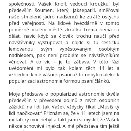
společnosti. Vašek Knoll, vedoucí kroužku, byl
především šoumen, který, jaksepatří, směřoval
naše stmelené jádro nadšenců ke ztrátě ostychu
před veřejností. Na lidové hvězdárně v tomto
poměrně malém městě zkrátka tréma nemá co
dělat, navíc když se člověk trochu naučí před
návštěvníky vystupovat a najde si tu cestičku
lemovanou svým vypěstovaným osobitým
nadhledem, pak není problém se návštěvníkům
věnovat. A co víc – je to zábava. V této fázi
uvědomění mi bylo tak kolem těch 14 let a
vzhledem k mé vášni k psaní už to nebylo daleko k
popularizaci astronomie formou psaní článků.
Moje představa o popularizaci astronomie tkvěla
především v převedení dojmů z mých osobních
zážitků na lidi. Jak Vašek vždycky říkal: „Musíš ty
lidi naočkovat.“ Přiznám se, že v 11 letech jsem na
metafory moc nebyl a fakt jsem si myslel, že Vašek
někde schovává injekci. A má představa tím ještě