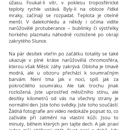
úžasu. Foukal-li vítr, v poklesu troposférické
teploty rychle ustává. Byly-li na obloze řídké
mraky, začínají se rozpadat. Teplota je citelně
menší. V dalekohledu a někdy i očima vidíte
narůžovělé protuberance – bublinky či výstřelky
horkého plazmatu náhodně rozložené po okraji
zakrytého Slunce.
Na pár desítek vteřin po začátku totality se také
ukazuje v plné kráse narůžovělá chromosféra,
kterou však Měsíc záhy zakrývá. Obloha je tmavě
modrá, ale u obzoru přechází k soumračným
barvám. Není tma jak v noci, spíš jak za
pokročilého soumraku. Ale tak trochu jinak
rozložená. Jste uprostřed měsíčního stínu, ale
desítky kilometrů od vás na všechny strany je
normální den. Jste toho svědky. Jste toho součástí.
Žádná fotografie ani video nedokáže popsat to, co
zažíváte při zatmění na vlastní kůži. Jsou to
minuty, během kterých jen tajíte dech. A jak praví