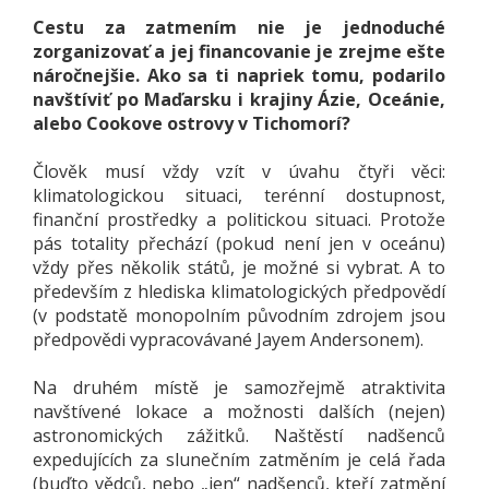
Cestu za zatmením nie je jednoduché
zorganizovať a jej financovanie je zrejme ešte
náročnejšie. Ako sa ti napriek tomu, podarilo
navštíviť po Maďarsku i krajiny Ázie, Oceánie,
alebo Cookove ostrovy v Tichomorí?
Člověk musí vždy vzít v úvahu čtyři věci:
klimatologickou situaci, terénní dostupnost,
finanční prostředky a politickou situaci. Protože
pás totality přechází (pokud není jen v oceánu)
vždy přes několik států, je možné si vybrat. A to
především z hlediska klimatologických předpovědí
(v podstatě monopolním původním zdrojem jsou
předpovědi vypracovávané Jayem Andersonem).
Na druhém místě je samozřejmě atraktivita
navštívené lokace a možnosti dalších (nejen)
astronomických zážitků. Naštěstí nadšenců
expedujících za slunečním zatměním je celá řada
(buďto vědců, nebo „jen“ nadšenců, kteří zatmění