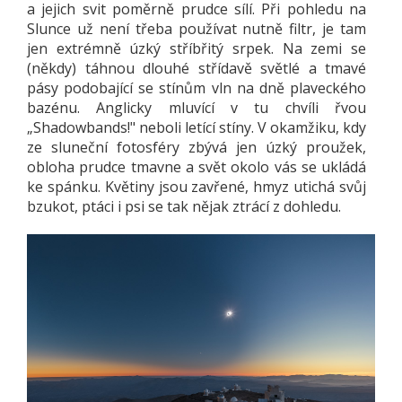
a jejich svit poměrně prudce sílí. Při pohledu na
Slunce už není třeba používat nutně filtr, je tam
jen extrémně úzký stříbřitý srpek. Na zemi se
(někdy) táhnou dlouhé střídavě světlé a tmavé
pásy podobající se stínům vln na dně plaveckého
bazénu. Anglicky mluvící v tu chvíli řvou
„Shadowbands!" neboli letící stíny. V okamžiku, kdy
ze sluneční fotosféry zbývá jen úzký proužek,
obloha prudce tmavne a svět okolo vás se ukládá
ke spánku. Květiny jsou zavřené, hmyz utichá svůj
bzukot, ptáci i psi se tak nějak ztrácí z dohledu.