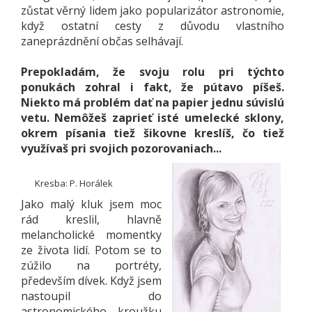
zůstat věrný lidem jako popularizátor astronomie,
když ostatní cesty z důvodu vlastního
zaneprázdnění občas selhávají.
Prepokladám, že svoju rolu pri týchto
ponukách zohral i fakt, že pútavo píšeš.
Niekto má problém dať na papier jednu súvislú
vetu. Nemôžeš zaprieť isté umelecké sklony,
okrem písania tiež šikovne kreslíš, čo tiež
využívaš pri svojich pozorovaniach...
Kresba: P. Horálek
Jako malý kluk jsem moc
rád kreslil, hlavně
melancholické momentky
ze života lidí. Potom se to
zúžilo na portréty,
především dívek. Když jsem
nastoupil do
astronomického kroužku