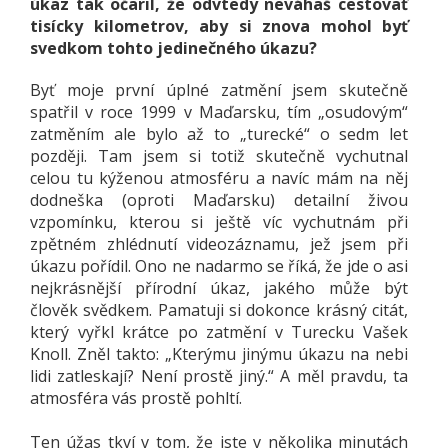
úkaz tak očaril, že odvtedy neváhaš cestovať
tisícky kilometrov, aby si znova mohol byť
svedkom tohto jedinečného úkazu?
Byť moje první úplné zatmění jsem skutečně
spatřil v roce 1999 v Maďarsku, tím „osudovým“
zatměním ale bylo až to „turecké“ o sedm let
později. Tam jsem si totiž skutečně vychutnal
celou tu kýženou atmosféru a navíc mám na něj
dodneška (oproti Maďarsku) detailní živou
vzpomínku, kterou si ještě víc vychutnám při
zpětném zhlédnutí videozáznamu, jež jsem při
úkazu pořídil. Ono ne nadarmo se říká, že jde o asi
nejkrásnější přírodní úkaz, jakého může být
člověk svědkem. Pamatuji si dokonce krásný citát,
který vyřkl krátce po zatmění v Turecku Vašek
Knoll. Zněl takto: „Kterýmu jinýmu úkazu na nebi
lidi zatleskají? Není prostě jiný.“ A měl pravdu, ta
atmosféra vás prostě pohltí.
Ten úžas tkví v tom, že jste v několika minutách