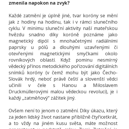
zmenila napokon na zvyk?
Každé zatmění je úplně jiné, tvar koróny se mění
jak z hodiny na hodinu, tak i v rámci slunečního
cyklu. V minimu sluneční aktivity naší mateřskou
hvězdu snadno díky koróně poznáme jako
magnetický dipól s mnohačetnými radiálními
paprsky u pólů a dlouhými uzavřenými či
otevřenými magnetickými smyčkami okolo
rovníkových oblastí. Když pominu nesmírný
vědecký přínos metodického pořizování digitálních
snímků koróny (v čemž mohu být jako Čecho-
Slovák hrdý, neboť právě čeští a slovenští vědci
učinili v čele s Hanou a Miloslavem
Druckmüllerovými malou vědeckou revoluci), je i
každý „zatměňový“ zážitek jiný.
Ovšem není to jenom o zatmění. Díky úkazu, který
za jeden lidský život nastane přibližně čtyřicetkrát,
a to vždy na jiném kusu světa, máte možnost