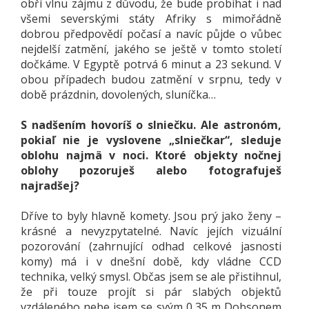
obří vlnu zájmu z důvodu, že bude probíhat i nad
všemi severskými státy Afriky s mimořádně
dobrou předpovědí počasí a navíc půjde o vůbec
nejdelší zatmění, jakého se ještě v tomto století
dočkáme. V Egyptě potrvá 6 minut a 23 sekund. V
obou případech budou zatmění v srpnu, tedy v
době prázdnin, dovolených, sluníčka…
S nadšením hovoríš o slniečku. Ale astronóm,
pokiaľ nie je vyslovene „slniečkar“, sleduje
oblohu najmä v noci. Ktoré objekty nočnej
oblohy pozoruješ alebo fotografuješ
najradšej?
Dříve to byly hlavně komety. Jsou prý jako ženy –
krásné a nevyzpytatelné. Navíc jejích vizuální
pozorování (zahrnující odhad celkové jasnosti
komy) má i v dnešní době, kdy vládne CCD
technika, velký smysl. Občas jsem se ale přistihnul,
že při touze projít si pár slabých objektů
vzdáleného nebe jsem se svým 0,35 m Dobsonem