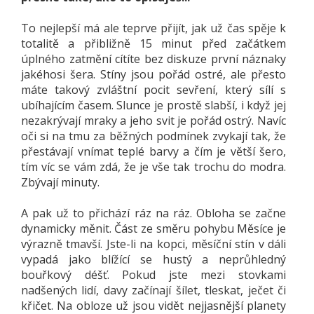
To nejlepší má ale teprve přijít, jak už čas spěje k
totalitě a přibližně 15 minut před začátkem
úplného zatmění cítíte bez diskuze první náznaky
jakéhosi šera. Stíny jsou pořád ostré, ale přesto
máte takový zvláštní pocit sevření, který sílí s
ubíhajícím časem. Slunce je prostě slabší, i když jej
nezakrývají mraky a jeho svit je pořád ostrý. Navíc
oči si na tmu za běžných podmínek zvykají tak, že
přestávají vnímat teplé barvy a čím je větší šero,
tím víc se vám zdá, že je vše tak trochu do modra.
Zbývají minuty.
A pak už to přichází ráz na ráz. Obloha se začne
dynamicky měnit. Část ze směru pohybu Měsíce je
výrazně tmavší. Jste-li na kopci, měsíční stín v dáli
vypadá jako blížící se hustý a neprůhledný
bouřkový déšť. Pokud jste mezi stovkami
nadšených lidí, davy začínají šílet, tleskat, ječet či
křičet. Na obloze už jsou vidět nejjasnější planety