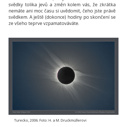
svědky tolika jevů a změn kolem vás, že zkrátka
nemáte ani moc času si uvědomit, čeho jste právě
svědkem. A ještě (dokonce) hodiny po skončení se
ze všeho teprve vzpamatováváte.
Turecko, 2006. Foto: H. a M. Druckmüllerovi