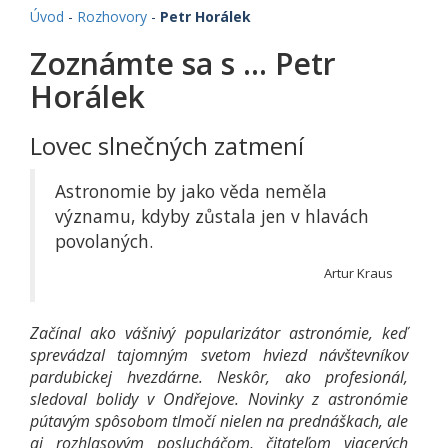
Úvod
-
Rozhovory
-
Petr Horálek
Zoznámte sa s ... Petr
Horálek
Lovec slnečných zatmení
Astronomie by jako věda neměla
významu, kdyby zůstala jen v hlavách
povolaných.
Artur Kraus
Začínal ako vášnivý popularizátor astronómie, keď
sprevádzal tajomným svetom hviezd návštevníkov
pardubickej hvezdárne. Neskôr, ako profesionál,
sledoval bolidy v Ondřejove. Novinky z astronómie
pútavým spôsobom tlmočí nielen na prednáškach, ale
aj rozhlasovým poslucháčom, čitateľom viacerých