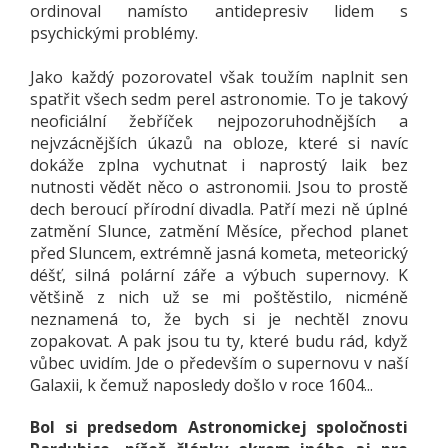
ordinoval namísto antidepresiv lidem s
psychickými problémy.
Jako každý pozorovatel však toužím naplnit sen
spatřit všech sedm perel astronomie. To je takový
neoficiální žebříček nejpozoruhodnějších a
nejvzácnějších úkazů na obloze, které si navíc
dokáže zplna vychutnat i naprostý laik bez
nutnosti vědět něco o astronomii. Jsou to prostě
dech beroucí přírodní divadla. Patří mezi ně úplné
zatmění Slunce, zatmění Měsíce, přechod planet
před Sluncem, extrémně jasná kometa, meteorický
déšť, silná polární záře a výbuch supernovy. K
většině z nich už se mi poštěstilo, nicméně
neznamená to, že bych si je nechtěl znovu
zopakovat. A pak jsou tu ty, které budu rád, když
vůbec uvidím. Jde o především o supernovu v naší
Galaxii, k čemuž naposledy došlo v roce 1604...
Bol si predsedom Astronomickej spoločnosti