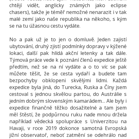
chtějí vidět, anglicky známých jako eclipse
chasers), takže je téměř nemožné nenarazit i v tak
malé zemí jako naše republika na někoho, s kým
se na tu úžasnou cestu vydáte.
No a pak už je to jen o domluvě. Jeden zajistí
ubytování, druhý zjistí podmínky dopravy v kýžené
lokaci, další pak hlídá akční letenky a tak dále.
Týmová práce vede k poznání členů expedice ještě
předtím, než se na ní vydáte a o to víc se pak
můžete těšit, že se cesta vydaří a budete tam
bezpochyby obklopeni skvělými lidmi. Každá
expedice byla jiná, do Turecka, Ruska a Číny jsem
cestoval s jednou skvělou partou, do Austrálie s
jedním dobrým slovenským kamarádem… Ale byly i
expedice finančně těžko dosažitelné a tam jsem
měl štěstí, že podpůrnou ruku nade mnou držela
například vědecká spolupráce s Univerzitou na
Havaji, v roce 2019 dokonce samotná Evropská
jižní observatoř, neboť zatmění se odehrálo nad