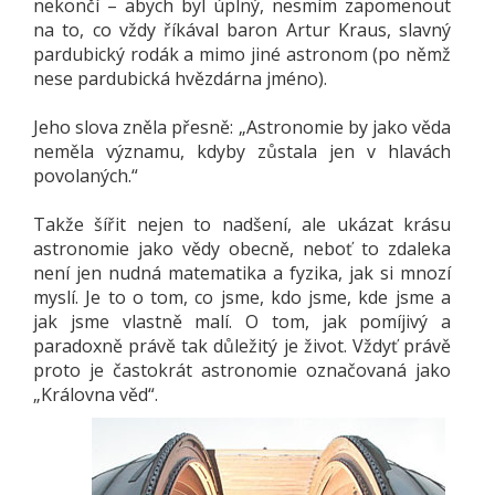
nekončí – abych byl úplný, nesmím zapomenout
na to, co vždy říkával baron Artur Kraus, slavný
pardubický rodák a mimo jiné astronom (po němž
nese pardubická hvězdárna jméno).
Jeho slova zněla přesně: „Astronomie by jako věda
neměla významu, kdyby zůstala jen v hlavách
povolaných.“
Takže šířit nejen to nadšení, ale ukázat krásu
astronomie jako vědy obecně, neboť to zdaleka
není jen nudná matematika a fyzika, jak si mnozí
myslí. Je to o tom, co jsme, kdo jsme, kde jsme a
jak jsme vlastně malí. O tom, jak pomíjivý a
paradoxně právě tak důležitý je život. Vždyť právě
proto je častokrát astronomie označovaná jako
„Královna věd“.